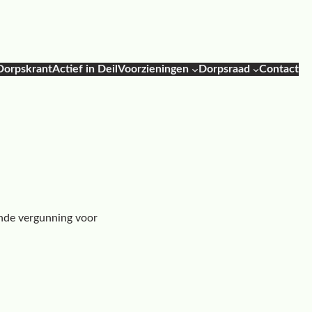
Dorpskrant
Actief in Deil
Voorzieningen
Dorpsraad
Contact
ende vergunning voor